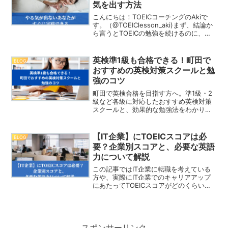
気を出す方法
こんにちは！TOEICコーチングのAkiで
す。（@TOEIClesson_aki)まず、結論か
ら言うとTOEICの勉強を続けるのに、
「やる気」は要りません。やる気ではな
く、「習慣」にして、あなたの日常の行
動として、TOEIC学習を入れてしま...
英検準1級も合格できる！町田で
BLOG
おすすめの英検対策スクールと勉
強のコツ
町田で英検合格を目指す方へ。準1級・2
級など各級に対応したおすすめ英検対策
スクールと、効果的な勉強法をわかりや
すく紹介します。
【IT企業】にTOEICスコアは必
BLOG
要？企業別スコアと、必要な英語
力について解説
この記事ではIT企業に転職を考えている
方や、実際にIT企業でのキャリアアップ
にあたってTOEICスコアがどのくらい必
要なのか？求められている英語のレベル
について解説していきます。writer:
AkiAki｜社会人４年目・TOEIC・英検
の...
スポンサーリンク