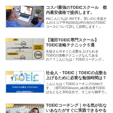
コスパ最強のTOEICスクール 都
BLOG
内最安価格で提供します。
Akiこんにちは! Akiです。安いのに生徒さ
んのスコア平均200点UPの当行のTOEIC
コースについて詳しく説明します！
「TOEICを受けたいけどどう勉強したら
いいかわからない」「独学では点数が伸
びない」「マンツーマンで格安でTOEIC
【蒲田TOEIC専門スクール】
BLOG
を...
TOEIC攻略テクニック５選
生徒さん今すぐに点数を上げられる
TOEICの攻略テクニックなんてある
の？？こんにちは！TOEICコーチングを
運営しているAki @TOEIClesson_aki で
す。TOEICテストは、解き方のコツやテ
クニックを知っているか知らないかで
社会人・TOEIC｜TOEICの点数を
BLOG
ス...
上げるために必要な勉強時間は？
こんにちは！TOEICコーチングのAkiで
す。（@TOEIClesson_aki)私自身TOEIC
はもともと300点台で、そこから独学で
900点までスコアアップさせた経験から
TOEICに関する情報を発信しています。
インスタも更新してますので...
TOEICコーチング｜やる気が出な
BLOG
いあなたがすぐに実践できるやる