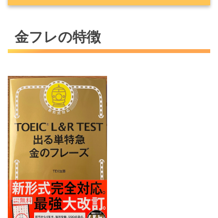
金フレの特徴
金フレの特徴
効率の良い学習法は？
金のフレーズは書籍とアプリどっちがよい？
最後に
さらにTOEIC学習をコスパよく対策するに
は・・・？
コーチングの具体的な内容
他社との料金比較 都内最安TOEICスクールを
目指しています。