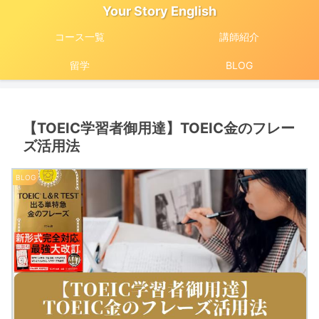
Your Story English
コース一覧
講師紹介
留学
BLOG
【TOEIC学習者御用達】TOEIC金のフレー
ズ活用法
BLOG