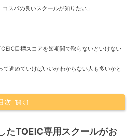
。コスパの良いスクールが知りたい」
OEIC目標スコアを短期間で取らないといけない
やって進めていけばいいかわからない人も多いかと
目次
IC専用スクールがおすすめ
したTOEIC専用スクールがお
々２万円代で受けられる？