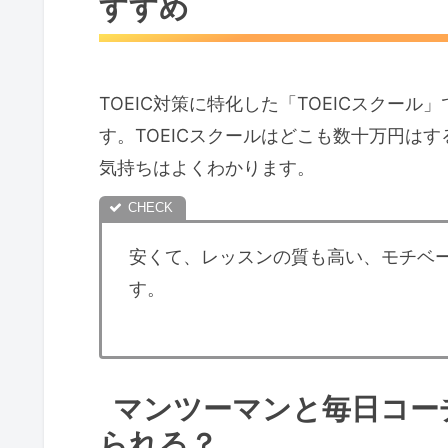
すすめ
レッスンコースは２種類！
Meet up English Group
TOEIC対策に特化した「TOEICスクー
ンラインも。
す。TOEICスクールはどこも数十万円は
TOEICコーチングの様子
気持ちはよくわかります。
大手TOEICスクールとの料金比較
講師は、ネイティブ・プロの日本人
安くて、レッスンの質も高い、モチベ
す。
マンツーマンと毎日コー
られる？