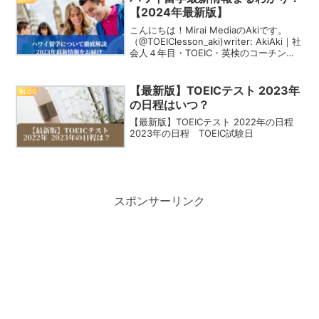
【2024年最新版】
こんにちは！Mirai MediaのAkiです。
（@TOEIClesson_aki)writer: AkiAki｜社
会人４年目・TOEIC・英検のコーチング
事業を運営。１年前に英語コーチング
MIRAI VISTAを立ち上げ、今では15名の
生...
【最新版】TOEICテスト 2023年
BLOG
の日程はいつ？
【最新版】TOEICテスト 2022年の日程
2023年の日程 TOEIC試験日
スポンサーリンク