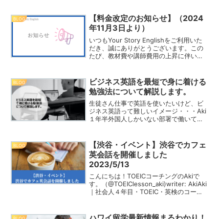
コーチング事業を運営。１年前に英語コ
ーチングYour Story Englishを立ち上
げ...
【料金改定のお知らせ】（2024
BLOG
年11月3日より）
いつもYour Story Englishをご利用いた
だき、誠にありがとうございます。この
たび、教材費や講師費用の上昇に伴い、
TOEICコーチングコースおよび英検コー
チングコースの料金を改定させていただ
くこととなりました。英検コーチングコ
ビジネス英語を最短で身に着ける
BLOG
ー...
勉強法について解説します。
生徒さん仕事で英語を使いたいけど、ビ
ジネス英語って難しいイメージ・・・Aki
１年半外国人しかいない部署で働いてい
た経験があるAkiがビジネス英語について
徹底解説していくよ！こんにちは。 Aki
(@TOEIClesson_aki)です！IT...
【渋谷・イベント】渋谷でカフェ
BLOG
英会話を開催しました
2023/5/13
こんにちは！TOEICコーチングのAkiで
す。（@TOEIClesson_aki)writer: AkiAki
｜社会人４年目・TOEIC・英検のコーチ
ング事業を運営。１年前にMeet up
English Groupを立ち上げ、今では15
名...
ハワイ留学最新情報まるわかり！
BLOG