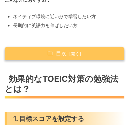
こんな方におすすめ：
ネイティブ環境に近い形で学習したい方
長期的に英語力を伸ばしたい方
目次
1. Your Story English（ユア・ストーリ
ー・イングリッシュ）
効果的なTOEIC対策の勉強法
2. ECC外語学院 町田校
とは？
3. シェーン英会話 町田校
効果的なTOEIC対策の勉強法とは？
1. 目標スコアを設定する
1. 目標スコアを設定する
2. 毎日の英語習慣を作る