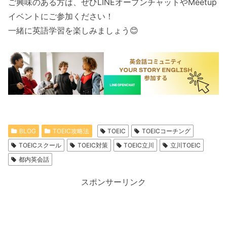
ご興味のある方は、ぜひLINEオープンチャットやMeetup
イベントにご参加ください！
一緒に英語学習を楽しみましょう😊
BLOG
TOEIC攻略法
TOEIC
TOEICコーチング
TOEICスクール
TOEIC対策
TOEIC立川
立川TOEIC
都内英会話
スポンサーリンク