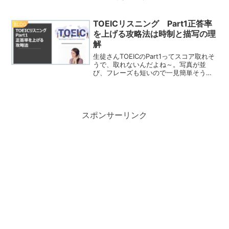
する英語の資格＝TOEICです。「ビジネ
ス英語」のレベルを測る指標として、日
本の大企業の６割が、採用時に、TOEIC
TOEICリスニング Part1正答率
BLOG
スコアを参考...
を上げる攻略法は時制と描写の理
解
生徒さんTOEICのPart1ってスコア取れそ
うで、取れないんだよね～。写真が並
び、フレーズも短いので一見簡単そうに
見えるリスニングのPart1。Part1では満
点を取りたいところですね。ですが、短
いフレーズだからこそ、聞き間違いをす
ると、...
スポンサーリンク