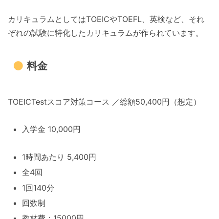
アクセス
カリキュラムとしてはTOEICやTOEFL、英検など、それ
シェーン英会話 立川校
ぞれの試験に特化したカリキュラムが作られています。
料金
レビュー
料金
アクセス
ECC外語学院 エキュート立川校
TOEICTestスコア対策コース ／総額50,400円（想定）
料金
レビュー
入学金 10,000円
アクセス
ロゼッタストーン・ラーニングセンター 立川校
1時間あたり 5,400円
料金
全4回
レビュー
1回140分
アクセス
回数制
町田・オンラインでTOEIC満点講師によるレッ
教材費：15000円