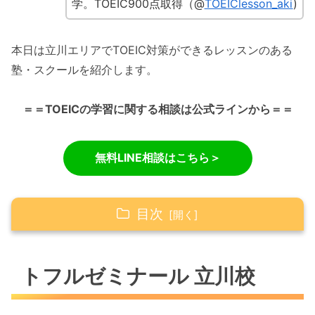
学。TOEIC900点取得（@
TOEIClesson_aki
)
本日は立川エリアでTOEIC対策ができるレッスンのある
塾・スクールを紹介します。
＝＝TOEICの学習に関する相談は公式ラインから＝＝
無料LINE相談はこちら＞
目次
トフルゼミナール 立川校
トフルゼミナール 立川校
料金
レビュー