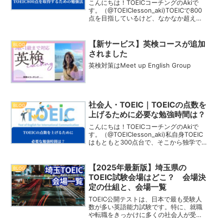
こんにちは！TOEICコーチングのAkiで
す。（@TOEIClesson_aki)TOEICで800
点を目指しているけど、なかなか超えな
い・・・私ももともと300点代で、800点
の壁はとても高く見えてました。しか
し、独学で半年勉強した結果、...
【新サービス】英検コースが追加
BLOG
されました
英検対策はMeet up English Group
社会人・TOEIC｜TOEICの点数を
BLOG
上げるために必要な勉強時間は？
こんにちは！TOEICコーチングのAkiで
す。（@TOEIClesson_aki)私自身TOEIC
はもともと300点台で、そこから独学で
900点までスコアアップさせた経験から
TOEICに関する情報を発信しています。
インスタも更新してますので...
【2025年最新版】埼玉県の
BLOG
TOEIC試験会場はどこ？ 会場決
定の仕組と、会場一覧
TOEIC公開テストは、日本で最も受験人
数が多い英語能力試験です。特に、就職
や転職をきっかけに多くの社会人が受験