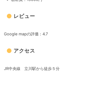
スンを受けてみませんか？
レビュー
TOEICコース・町田教室
先生からのメッセージ
コーチングコースはこんな方におすす
Google mapの評価：4.7
め
英語学習者が集まるコミュニティを運営してい
アクセス
ます
英語学習をもっと楽しく、もっと身近に！
JR中央線 立川駅から徒歩５分