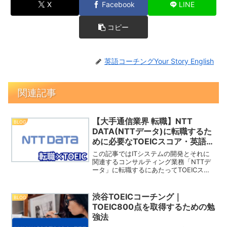
X
Facebook
LINE
コピー
英語コーチングYour Story English
関連記事
【大手通信業界 転職】NTT
BLOG
DATA(NTTデータ)に転職するた
めに必要なTOEICスコア・英語力
は？
この記事ではITシステムの開発とそれに
関連するコンサルティング業務「NTTデ
ータ」に転職するにあたってTOEICスコ
アがどのくらい必要なのか？求められて
いる英語のレベルについて解説していき
ます。writer: AkiAki｜社会人4年目・T...
渋谷TOEICコーチング｜
BLOG
TOEIC800点を取得するための勉
強法