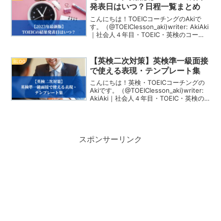
や、...
発表日はいつ？日程一覧まとめ
こんにちは！TOEICコーチングのAkiで
す。（@TOEIClesson_aki)writer: AkiAki
｜社会人４年目・TOEIC・英検のコーチ
ング事業を運営。１年前に英語コーチン
グMIRAIを立ち上げ、今では15名の生徒
に毎日コーチ...
【英検二次対策】英検準一級面接
BLOG
で使える表現・テンプレート集
こんにちは！英検・TOEICコーチングの
Akiです。（@TOEIClesson_aki)writer:
AkiAki｜社会人４年目・TOEIC・英検の
コーチング事業を運営。１年前に英語コ
ーチングYour Story Englishを立ち上
げ...
スポンサーリンク