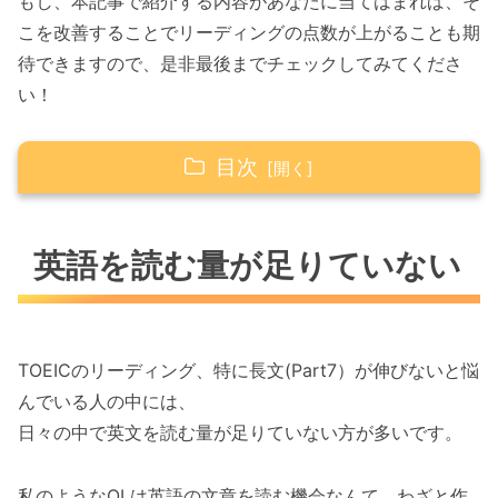
もし、本記事で紹介する内容があなたに当てはまれば、そ
こを改善することでリーディングの点数が上がることも期
待できますので、是非最後までチェックしてみてくださ
い！
目次
英語を読む量が足りていない
英語を読む量が足りていない
単語力が足りていない
まとめ
TOEIC学習はコーチングがおすすめ。初月半額
TOEICのリーディング、特に長文(Part7）が伸びないと悩
キャンペーン実施中
んでいる人の中には、
日々の中で英文を読む量が足りていない方が多いです。
私のようなOLは英語の文章を読む機会なんて、わざと作