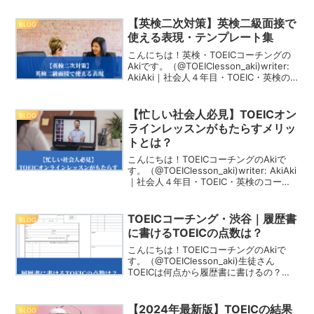
コーチングMIRAI」を立ち上げ、今では
15名の生徒に...
【英検二次対策】英検二級面接で
BLOG
使える表現・テンプレート集
こんにちは！英検・TOEICコーチングの
Akiです。（@TOEIClesson_aki)writer:
AkiAki｜社会人４年目・TOEIC・英検の
コーチング事業を運営。１年前に英語コ
ーチングスクールを立ち上げ、今では20
名の生徒に毎日コ...
【忙しい社会人必見】TOEICオン
BLOG
ラインレッスンがもたらすメリッ
トとは？
こんにちは！TOEICコーチングのAkiで
す。（@TOEIClesson_aki)writer: AkiAki
｜社会人４年目・TOEIC・英検のコーチ
ング事業を運営。１年前にMeet up
English Groupを立ち上げ、今では15
名...
TOEICコーチング・渋谷｜履歴書
BLOG
に書けるTOEICの点数は？
こんにちは！TOEICコーチングのAkiで
す。（@TOEIClesson_aki)生徒さん
TOEICは何点から履歴書に書けるの？？
新卒採用・中途採用で、企業を受ける際
は、ほぼ必ず「履歴書」の提出が求めら
れます。履歴書の中には、語学スキル
【2024年最新版】TOEICの結果
BLOG