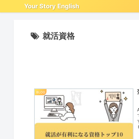
Your Story English
就活資格
BLOG